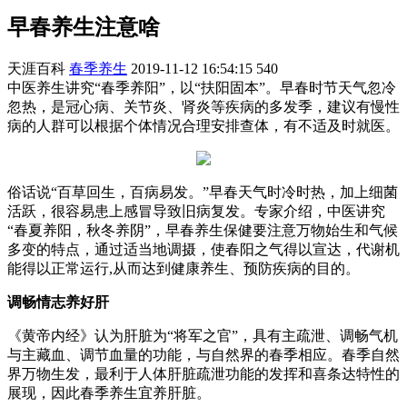
早春养生注意啥
天涯百科
春季养生
2019-11-12 16:54:15
540
中医养生讲究“春季养阳”，以“扶阳固本”。早春时节天气忽冷
忽热，是冠心病、关节炎、肾炎等疾病的多发季，建议有慢性
病的人群可以根据个体情况合理安排查体，有不适及时就医。
俗话说“百草回生，百病易发。”早春天气时冷时热，加上细菌
活跃，很容易患上感冒导致旧病复发。专家介绍，中医讲究
“春夏养阳，秋冬养阴”，早春养生保健要注意万物始生和气候
多变的特点，通过适当地调摄，使春阳之气得以宣达，代谢机
能得以正常运行,从而达到健康养生、预防疾病的目的。
调畅情志养好肝
《黄帝内经》认为肝脏为“将军之官”，具有主疏泄、调畅气机
与主藏血、调节血量的功能，与自然界的春季相应。春季自然
界万物生发，最利于人体肝脏疏泄功能的发挥和喜条达特性的
展现，因此春季养生宜养肝脏。