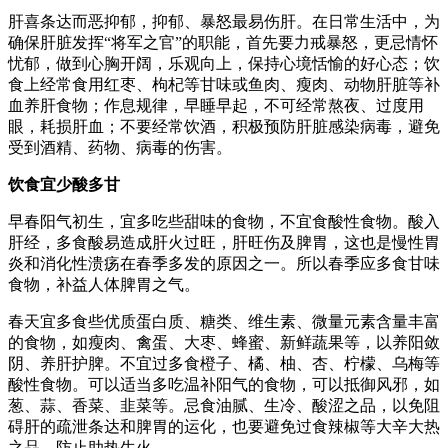
肝喜条达而恶抑郁，抑郁、暴怒最易伤肝。在日常生活中，为
确保肝脏发挥“将军之官”的职能，首先要力戒暴怒，更忌情怀
忧郁，做到心胸开阔，乐观向上，保持心境恬愉的好心态；饮
食上经常食用红枣、枸杞等甘味或鱼肉、瘦肉、动物肝脏等补
血养肝食物；作息规律，早睡早起，不可经常熬夜、过度用
眼，耗损肝血；不要经常饮酒，积极预防肝脏感染病毒，避免
受到酒精、药物、病毒的伤害。
饮食宜少酸多甘
早春阳气初生，宜多吃些甜味的食物，不宜食酸性食物。酸入
肝经，多食酸易造成肝火过旺，肝旺伤及脾胃，这也是慢性胃
炎和消化性溃疡在春季多发的原因之一。所以春季应多食甘味
食物，补益人体脾胃之气。
春天宜多食些优质蛋白质、糖类、维生素、微量元素含量丰富
的食物，如瘦肉、禽蛋、大枣、蜂蜜、新鲜蔬果等，以养阳敛
阴、养肝护脾。不宜过多食橙子、橘、柚、杏、柠檬、乌梅等
酸性食物。可以适当多吃温补阳气的食物，可以抵御风邪，如
葱、蒜、香菜、韭菜等。忌食油腻、生冷、酸涩之品，以免阻
碍肝的疏泄条达和脾胃的运化，也要避免过食辣椒等大辛大热
之品，防止助热生火。