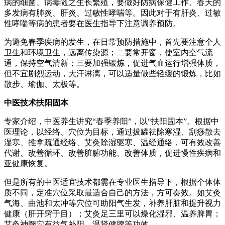
病的细菌、病毒随之生长繁殖，要做好防病保健工作。春天的
多发病有肺炎、肝炎、过敏性哮喘等。因此对于有肝炎、过敏
性哮喘等病的患者要在医生指导下注意调养预防。
为避免春季疾病的发生，在日常预防措施中，首先要注意个人
卫生和环境卫生，远离传染源；二要常开窗，使室内空气流
通，保持空气清新；三要加强锻炼，促进气血运行增强体质，
但不宜剧烈运动，大汗淋漓，可以适量做些轻缓的锻炼，比如
散步、瑜伽、太极等。
中医技术扶阳固本
专家介绍，中医养生讲究“春季养阳”，以“扶阳固本”。根据中
医理论，以经络、穴位为目标，通过拔罐祛除寒湿、刮痧散去
湿寒、推拿疏通经络、艾灸除湿驱寒、温经通络，可有效改善
代谢、改善循环、改善脏腑功能、改善体质，促进慢性疾病和
亚健康恢复。
但是所有的中医适宜技术都需在专业医生指导下，根据个体体
质不同，定准穴位采取最适合自己的方法，方可奏效。如艾灸
气海、曲池和太冲等穴位可助阳气生发，补养肝脏和提升视力
健康（肝开窍于目）；艾灸足三里可以燥化湿邪、温养脾胃；
艾灸神阙穴有益气补阳、温肾健脾等功效。