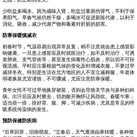
少吃盐多喝水。因为咸味入肾，吃盐过量易伤肾气，不利于保
养阳气。早春气候仍然干燥，多喝水可促进新陈代谢，以利于
消化、吸收，减少代谢产物和毒素对肝脏的损害。
防寒保暖慎减衣
初春时节，气温容易出现异常反复，稍不注意就会患上感冒影
响健康。一旦患上感冒应及时就医治疗，如不及时治疗，可诱
发肺炎、支气管炎等，甚至发生病毒性心肌炎，所以切不可轻
视流感。平时应注重根据气候的变化及时增减衣服，不要过早
减掉冬衣。特别是生活在北方地区的人不宜立减棉服，年老体
弱者换装尤宜谨慎，不可骤减，尤应注意防寒保暖。
青年女性不可过早地换穿裙装，否则会导致关节炎与多种妇科
病。出汗后应及时擦去，切勿敞开胸怀让风劲吹。春暖乍寒，
适当捂一捂，捂好背、腹、脚，可减少疾病，尤其是常见的呼
吸系统传染病的发生。
预防保健防疾病
“百草回芽，旧病萌发。”立春后，天气逐渐由寒转暖，各种致