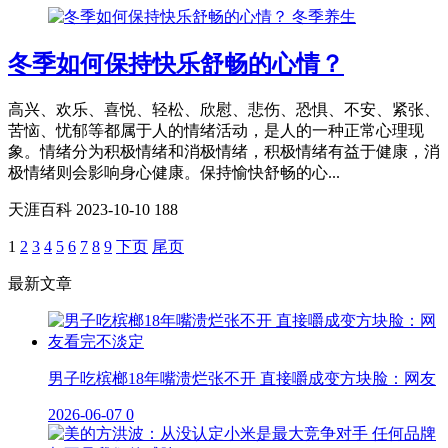
冬季养生
冬季如何保持快乐舒畅的心情？
高兴、欢乐、喜悦、轻松、欣慰、悲伤、恐惧、不安、紧张、
苦恼、忧郁等都属于人的情绪活动，是人的一种正常心理现
象。情绪分为积极情绪和消极情绪，积极情绪有益于健康，消
极情绪则会影响身心健康。保持愉快舒畅的心...
天涯百科
2023-10-10
188
1
2
3
4
5
6
7
8
9
下页
尾页
最新文章
男子吃槟榔18年嘴溃烂张不开 直接嚼成变方块脸：网友
2026-06-07
0