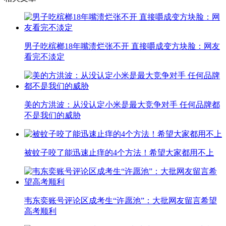
男子吃槟榔18年嘴溃烂张不开 直接嚼成变方块脸：网友
看完不淡定
美的方洪波：从没认定小米是最大竞争对手 任何品牌都
不是我们的威胁
被蚊子咬了能迅速止痒的4个方法！希望大家都用不上
韦东奕账号评论区成考生“许愿池”：大批网友留言希望
高考顺利