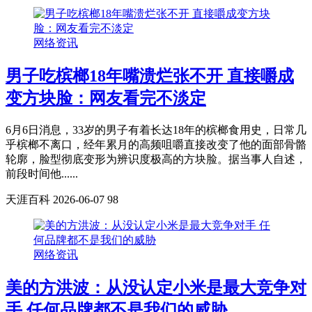
网络资讯
男子吃槟榔18年嘴溃烂张不开 直接嚼成
变方块脸：网友看完不淡定
6月6日消息，33岁的男子有着长达18年的槟榔食用史，日常几
乎槟榔不离口，经年累月的高频咀嚼直接改变了他的面部骨骼
轮廓，脸型彻底变形为辨识度极高的方块脸。据当事人自述，
前段时间他......
天涯百科
2026-06-07
98
网络资讯
美的方洪波：从没认定小米是最大竞争对
手 任何品牌都不是我们的威胁