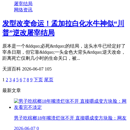
网络资讯
发型改变命运！孟加拉白化水牛神似“川
普”逆改屠宰结局
原本是一个&ldquo;必死&rdquo;的结局，这头水牛已经定好了
宰杀日期，但它靠&ldquo;一头金色大背头&rdquo;逆天改命，
距离死亡仅剩几小时的生命关口，被...
天涯百科
2026-06-07
105
1
2
3
4
5
6
7
8
9
下页
尾页
最新文章
男子吃槟榔18年嘴溃烂张不开 直接嚼成变方块脸：网友
2026-06-07
0