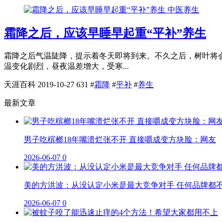
中医养生
霜降之后，应该早睡早起重“平补”养生
霜降之后气温陡降，提示着冬天即将到来。不久之后，树叶将
温变化剧烈，昼夜温差增大，受寒...
天涯百科
2019-10-27
631
#
霜降
#
平补
#
养生
最新文章
男子吃槟榔18年嘴溃烂张不开 直接嚼成变方块脸：网友
2026-06-07
0
美的方洪波：从没认定小米是最大竞争对手 任何品牌都
2026-06-07
0