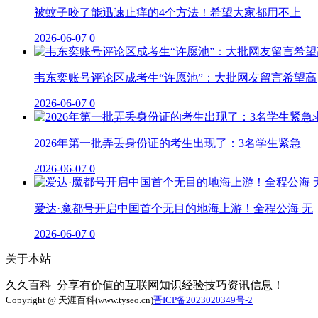
被蚊子咬了能迅速止痒的4个方法！希望大家都用不上
2026-06-07
0
韦东奕账号评论区成考生“许愿池”：大批网友留言希望高
2026-06-07
0
2026年第一批弄丢身份证的考生出现了：3名学生紧急
2026-06-07
0
爱达·魔都号开启中国首个无目的地海上游！全程公海 无
2026-06-07
0
关于本站
久久百科_分享有价值的互联网知识经验技巧资讯信息！
Copyright @ 天涯百科(www.tyseo.cn)
晋ICP备2023020349号-2