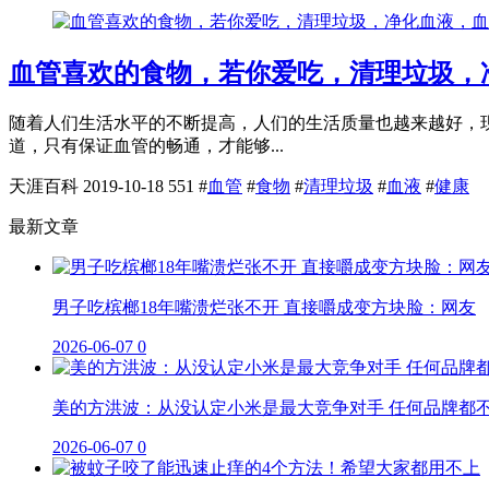
血管喜欢的食物，若你爱吃，清理垃圾，
随着人们生活水平的不断提高，人们的生活质量也越来越好，
道，只有保证血管的畅通，才能够...
天涯百科
2019-10-18
551
#
血管
#
食物
#
清理垃圾
#
血液
#
健康
最新文章
男子吃槟榔18年嘴溃烂张不开 直接嚼成变方块脸：网友
2026-06-07
0
美的方洪波：从没认定小米是最大竞争对手 任何品牌都
2026-06-07
0