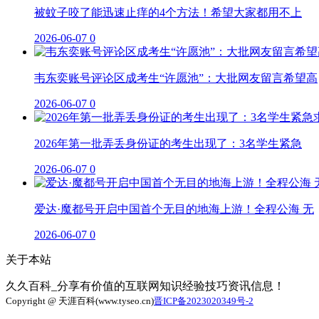
被蚊子咬了能迅速止痒的4个方法！希望大家都用不上
2026-06-07
0
韦东奕账号评论区成考生“许愿池”：大批网友留言希望高
2026-06-07
0
2026年第一批弄丢身份证的考生出现了：3名学生紧急
2026-06-07
0
爱达·魔都号开启中国首个无目的地海上游！全程公海 无
2026-06-07
0
关于本站
久久百科_分享有价值的互联网知识经验技巧资讯信息！
Copyright @ 天涯百科(www.tyseo.cn)
晋ICP备2023020349号-2