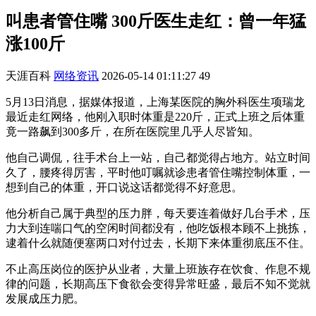
叫患者管住嘴 300斤医生走红：曾一年猛
涨100斤
天涯百科
网络资讯
2026-05-14 01:11:27
49
5月13日消息，据媒体报道，上海某医院的胸外科医生项瑞龙
最近走红网络，他刚入职时体重是220斤，正式上班之后体重
竟一路飙到300多斤，在所在医院里几乎人尽皆知。
他自己调侃，往手术台上一站，自己都觉得占地方。站立时间
久了，腰疼得厉害，平时他叮嘱就诊患者管住嘴控制体重，一
想到自己的体重，开口说这话都觉得不好意思。
他分析自己属于典型的压力胖，每天要连着做好几台手术，压
力大到连喘口气的空闲时间都没有，他吃饭根本顾不上挑拣，
逮着什么就随便塞两口对付过去，长期下来体重彻底压不住。
不止高压岗位的医护从业者，大量上班族存在饮食、作息不规
律的问题，长期高压下食欲会变得异常旺盛，最后不知不觉就
发展成压力肥。