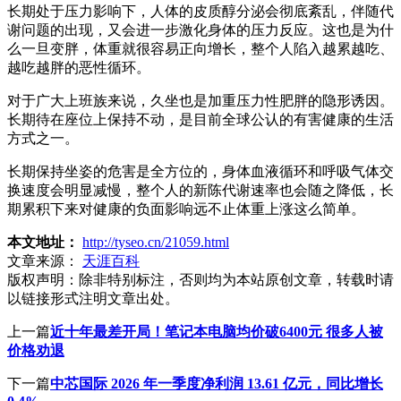
长期处于压力影响下，人体的皮质醇分泌会彻底紊乱，伴随代
谢问题的出现，又会进一步激化身体的压力反应。这也是为什
么一旦变胖，体重就很容易正向增长，整个人陷入越累越吃、
越吃越胖的恶性循环。
对于广大上班族来说，久坐也是加重压力性肥胖的隐形诱因。
长期待在座位上保持不动，是目前全球公认的有害健康的生活
方式之一。
长期保持坐姿的危害是全方位的，身体血液循环和呼吸气体交
换速度会明显减慢，整个人的新陈代谢速率也会随之降低，长
期累积下来对健康的负面影响远不止体重上涨这么简单。
本文地址：
http://tyseo.cn/21059.html
文章来源：
天涯百科
版权声明：
除非特别标注，否则均为本站原创文章，转载时请
以链接形式注明文章出处。
上一篇
近十年最差开局！笔记本电脑均价破6400元 很多人被
价格劝退
下一篇
中芯国际 2026 年一季度净利润 13.61 亿元，同比增长