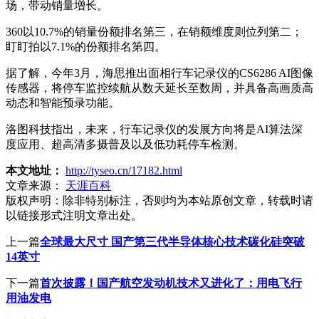
场，带动销量增长。
360以10.7%的销量份额排名第三，在销额维度则位列第二；
盯盯拍以7.1%的份额排名第四。
据了解，今年3月，海思推出面相行车记录仪的CS6286 AI图像
传感器，将停车监控续航从数天延长至数周，并具备高画质高
动态和智能预录功能。
洛图科技指出，未来，行车记录仪的发展方向将是AI算法深
度应用、超高清多摄普及以及低功耗停车检测。
本文地址：
http://tyseo.cn/17182.html
文章来源：
天涯百科
版权声明：
除非特别标注，否则均为本站原创文章，转载时请
以链接形式注明文章出处。
上一篇
全球最大尺寸 国产第三代半导体核心技术碳化硅突破
14英寸
下一篇
首次披露！国产航空发动机技术又进化了：用电飞行
用油发电